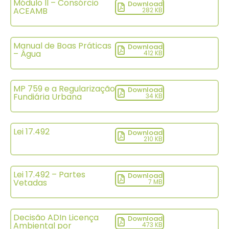
Módulo II – Consórcio
Download
ACEAMB
282 KB
Manual de Boas Práticas
Download
– Água
412 KB
MP 759 e a Regularização
Download
Fundiária Urbana
34 KB
Lei 17.492
Download
210 KB
Lei 17.492 – Partes
Download
Vetadas
7 MB
Decisão ADIn Licença
Download
Ambiental por
473 KB