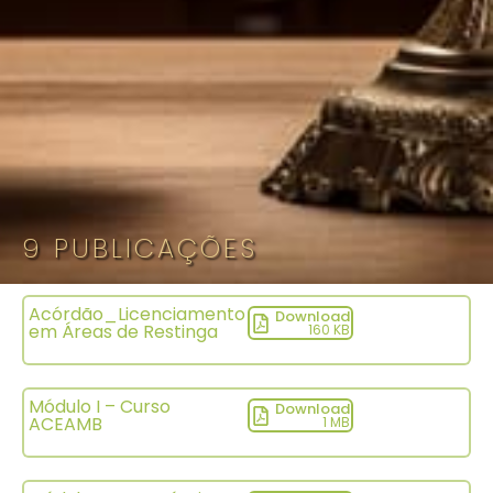
9
PUBLICAÇÕES
Acórdão_Licenciamento
Download
em Áreas de Restinga
160 KB
Módulo I – Curso
Download
ACEAMB
1 MB