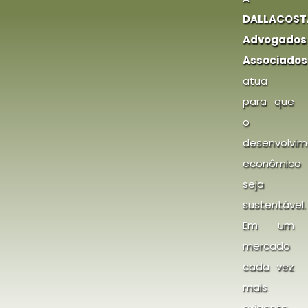
DALLACOST
Advogados
Associados
atua
para que
o
desenvolvi
econômico
seja
sustentável.
Em um
mercado
cada vez
mais
exigente,