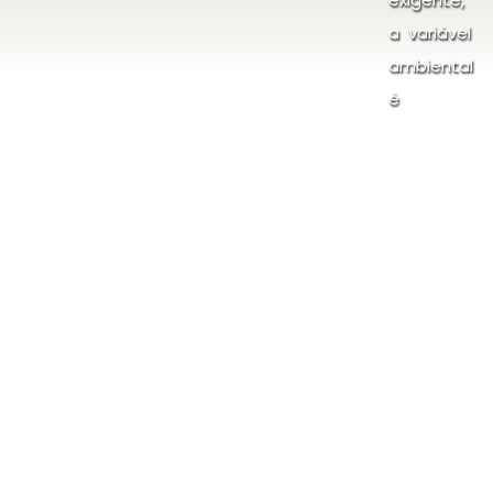
a variável
ambiental
é
fundamenta
para o
sucesso
empresarial.
Auxiliamos
nossos
clientes a
incorporare
práticas
sustentávei
em seus