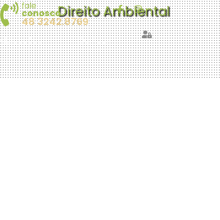
fale
Direito Ambiental
conosco
48 3242.8769
ublicações
Contato