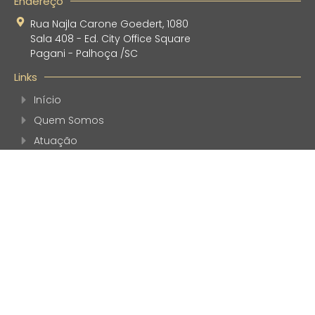
Endereço
Rua Najla Carone Goedert, 1080
Sala 408 - Ed. City Office Square
Pagani - Palhoça /SC
Links
Início
Quem Somos
Atuação
Publicações
Contato
Política de Privacidade
Política de Cookies
Contato
48 3242.8769
48 99163-1699