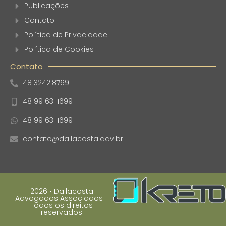
Publicações
Contato
Política de Privacidade
Política de Cookies
Contato
48 3242.8769
48 99163-1699
48 99163-1699
contato@dallacosta.adv.br
2026 • Dallacosta
Advogados Associados -
Todos os direitos
reservados