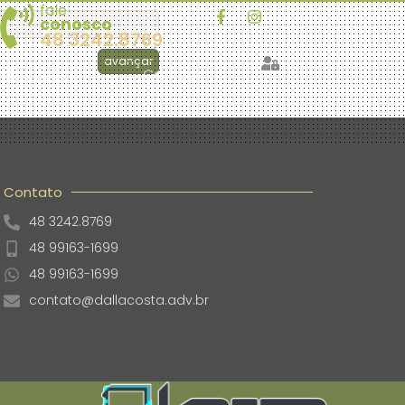
fale
conosco
48 3242.8769
avançar
ublicações
Contato
Contato
48 3242.8769
48 99163-1699
48 99163-1699
contato@dallacosta.adv.br